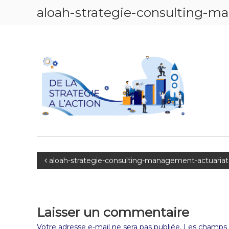
aloah-strategie-consulting-m
aloah-strategie-consulting-management-actuariat
Laisser un commentaire
Votre adresse e-mail ne sera pas publiée.
Les champs o