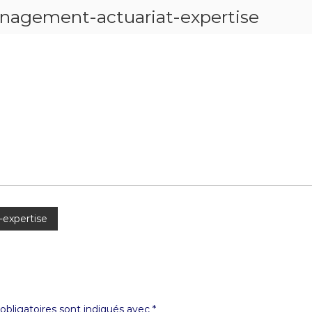
anagement-actuariat-expertise
-expertise
bligatoires sont indiqués avec
*