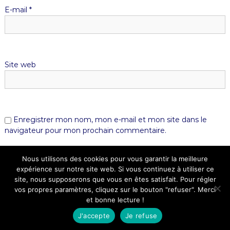
E-mail
*
Site web
Enregistrer mon nom, mon e-mail et mon site dans le
navigateur pour mon prochain commentaire.
Nous utilisons des cookies pour vous garantir la meilleure
expérience sur notre site web. Si vous continuez à utiliser ce
site, nous supposerons que vous en êtes satisfait. Pour régler
vos propres paramètres, cliquez sur le bouton "refuser". Merci
et bonne lecture !
J'accepte
Je refuse