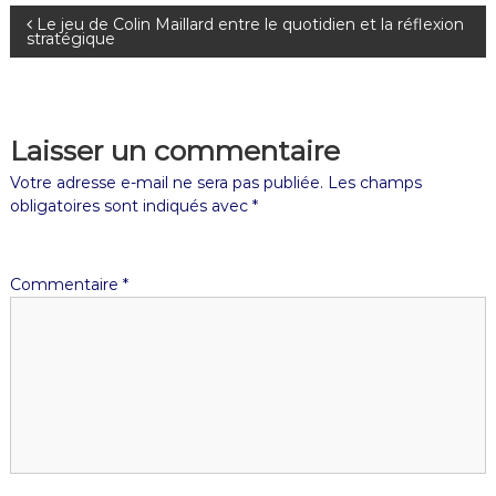
Le jeu de Colin Maillard entre le quotidien et la réflexion
stratégique
Laisser un commentaire
Votre adresse e-mail ne sera pas publiée.
Les champs
obligatoires sont indiqués avec
*
Commentaire
*