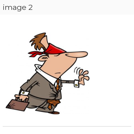
image 2