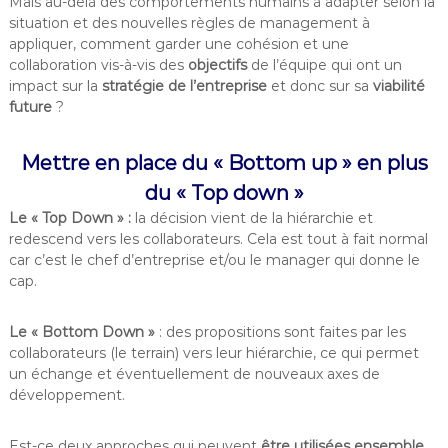
Mais au-delà des comportements humains à adapter selon la
situation et des nouvelles règles de management à
appliquer, comment garder une cohésion et une
collaboration vis-à-vis des
objectifs
de l’équipe qui ont un
impact sur la
stratégie de l’entreprise
et donc sur sa
viabilité
future
?
Mettre en place du « Bottom up » en plus
du « Top down »
Le « Top Down » :
la décision vient de la hiérarchie et
redescend vers les collaborateurs. Cela est tout à fait normal
car c’est le chef d’entreprise et/ou le manager qui donne le
cap.
Le « Bottom Down »
: des propositions sont faites par les
collaborateurs (le terrain) vers leur hiérarchie, ce qui permet
un échange et éventuellement de nouveaux axes de
développement.
Est-ce deux approches qui peuvent
être utilisées ensemble