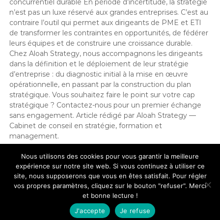
concurrentiel durable En période d’incertitude, la stratégie
n’est pas un luxe réservé aux grandes entreprises. C’est au
contraire l’outil qui permet aux dirigeants de PME et ETI
de transformer les contraintes en opportunités, de fédérer
leurs équipes et de construire une croissance durable.
Chez Aloah Strategy, nous accompagnons les dirigeants
dans la définition et le déploiement de leur stratégie
d’entreprise : du diagnostic initial à la mise en œuvre
opérationnelle, en passant par la construction du plan
stratégique. Vous souhaitez faire le point sur votre cap
stratégique ? Contactez-nous pour un premier échange
sans engagement. Article rédigé par Aloah Strategy —
Cabinet de conseil en stratégie, formation et
management.
Stratégie
Nous utilisons des cookies pour vous garantir la meilleure
expérience sur notre site web. Si vous continuez à utiliser ce
site, nous supposerons que vous en êtes satisfait. Pour régler
vos propres paramètres, cliquez sur le bouton "refuser". Merci
et bonne lecture !
La CSRD : un levier stratégique
J'accepte
Je refuse